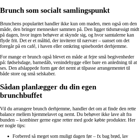
Brunch som socialt samlingspunkt
Brunchens popularitet handler ikke kun om maden, men også om den
måde, den bringer mennesker sammen på. Den ligger tidsmæssigt midt
på dagen, hvor ingen behøver at skynde sig, og hvor samtalerne kan
flyde frit. Det er et måltid, der inviterer til nærvær – uanset om det
foregår på en café, i haven eller omkring spisebordet derhjemme.
For mange er brunch også blevet en måde at fejre små begivenheder
på: fødselsdage, barnedåb, venindehygge eller bare en anledning til at
ses. Den afslappede form gør det nemt at tilpasse arrangementet til
både store og små selskaber.
Sådan planlægger du din egen
brunchbuffet
Vil du arrangere brunch derhjemme, handler det om at finde den rette
balance mellem hjemmelavet og nemt. Du behøver ikke lave alt fra
bunden – kombiner gerne egne retter med gode købte produkter. Her
er nogle tips:
Forbered så meget som muligt dagen før – fx bag brød, lav