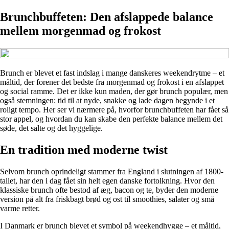
Brunchbuffeten: Den afslappede balance
mellem morgenmad og frokost
Brunch er blevet et fast indslag i mange danskeres weekendrytme – et
måltid, der forener det bedste fra morgenmad og frokost i en afslappet
og social ramme. Det er ikke kun maden, der gør brunch populær, men
også stemningen: tid til at nyde, snakke og lade dagen begynde i et
roligt tempo. Her ser vi nærmere på, hvorfor brunchbuffeten har fået så
stor appel, og hvordan du kan skabe den perfekte balance mellem det
søde, det salte og det hyggelige.
En tradition med moderne twist
Selvom brunch oprindeligt stammer fra England i slutningen af 1800-
tallet, har den i dag fået sin helt egen danske fortolkning. Hvor den
klassiske brunch ofte bestod af æg, bacon og te, byder den moderne
version på alt fra friskbagt brød og ost til smoothies, salater og små
varme retter.
I Danmark er brunch blevet et symbol på weekendhygge – et måltid,