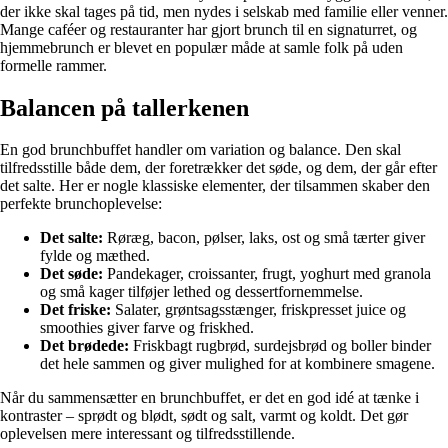
der ikke skal tages på tid, men nydes i selskab med familie eller venner.
Mange caféer og restauranter har gjort brunch til en signaturret, og
hjemmebrunch er blevet en populær måde at samle folk på uden
formelle rammer.
Balancen på tallerkenen
En god brunchbuffet handler om variation og balance. Den skal
tilfredsstille både dem, der foretrækker det søde, og dem, der går efter
det salte. Her er nogle klassiske elementer, der tilsammen skaber den
perfekte brunchoplevelse:
Det salte:
Røræg, bacon, pølser, laks, ost og små tærter giver
fylde og mæthed.
Det søde:
Pandekager, croissanter, frugt, yoghurt med granola
og små kager tilføjer lethed og dessertfornemmelse.
Det friske:
Salater, grøntsagsstænger, friskpresset juice og
smoothies giver farve og friskhed.
Det brødede:
Friskbagt rugbrød, surdejsbrød og boller binder
det hele sammen og giver mulighed for at kombinere smagene.
Når du sammensætter en brunchbuffet, er det en god idé at tænke i
kontraster – sprødt og blødt, sødt og salt, varmt og koldt. Det gør
oplevelsen mere interessant og tilfredsstillende.