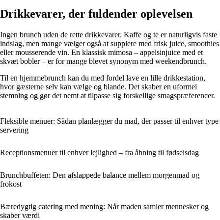
Drikkevarer, der fuldender oplevelsen
Ingen brunch uden de rette drikkevarer. Kaffe og te er naturligvis faste
indslag, men mange vælger også at supplere med frisk juice, smoothies
eller mousserende vin. En klassisk mimosa – appelsinjuice med et
skvæt bobler – er for mange blevet synonym med weekendbrunch.
Til en hjemmebrunch kan du med fordel lave en lille drikkestation,
hvor gæsterne selv kan vælge og blande. Det skaber en uformel
stemning og gør det nemt at tilpasse sig forskellige smagspræferencer.
Fleksible menuer: Sådan planlægger du mad, der passer til enhver type
servering
Receptionsmenuer til enhver lejlighed – fra åbning til fødselsdag
Brunchbuffeten: Den afslappede balance mellem morgenmad og
frokost
Bæredygtig catering med mening: Når maden samler mennesker og
skaber værdi