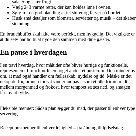
salater og skær frugt.
Vælg 2–3 varme retter, der kan holdes lune i ovnen.
Sørg for en god blanding af teksturer og farver på bordet.
Husk små detaljer som blomster, servietter og musik – det skaber
stemning.
En brunchbuffet skal ikke være perfekt, men hyggelig. Det vigtigste er,
at du selv har tid til at nyde den sammen med dine gæster.
En pause i hverdagen
I en travl hverdag, hvor måltider ofte bliver hurtige og funktionelle,
repræsenterer brunchbuffeten noget andet: et pusterum. Den minder os
om, at mad også handler om fællesskab, nydelse og tid. Måske er det
netop derfor, brunch fortsat vinder indpas – som et lille frirum midt
mellem morgenmad og frokost, hvor tempoet sættes ned, og smagen
får lov at fylde.
Fleksible menuer: Sådan planlægger du mad, der passer til enhver type
servering
Receptionsmenuer til enhver lejlighed – fra åbning til fødselsdag