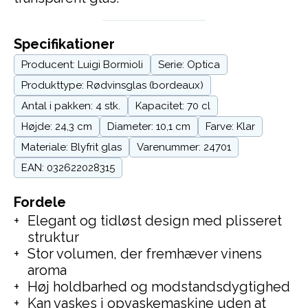
Specifikationer
Producent: Luigi Bormioli
Serie: Optica
Produkttype: Rødvinsglas (bordeaux)
Antal i pakken: 4 stk.
Kapacitet: 70 cl
Højde: 24,3 cm
Diameter: 10,1 cm
Farve: Klar
Materiale: Blyfrit glas
Varenummer: 24701
EAN: 032622028315
Fordele
Elegant og tidløst design med plisseret
struktur
Stor volumen, der fremhæver vinens
aroma
Høj holdbarhed og modstandsdygtighed
Kan vaskes i opvaskemaskine uden at