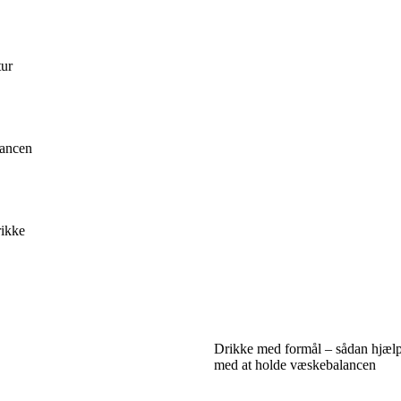
tur
lancen
rikke
Drikke med formål – sådan hjæl
med at holde væskebalancen