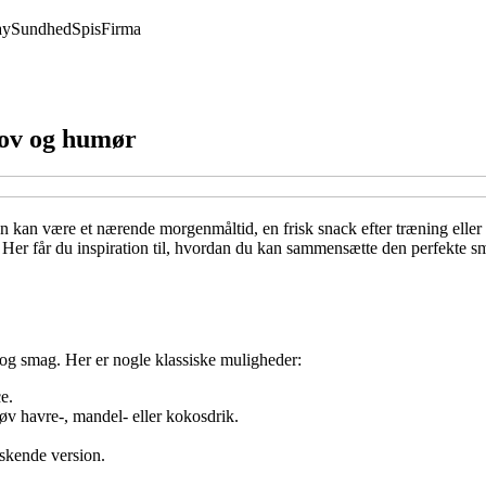
ay
Sundhed
Spis
Firma
hov og humør
 kan være et nærende morgenmåltid, en frisk snack efter træning eller 
r. Her får du inspiration til, hvordan du kan sammensætte den perfekte s
og smag. Her er nogle klassiske muligheder:
e.
v havre-, mandel- eller kokosdrik.
iskende version.