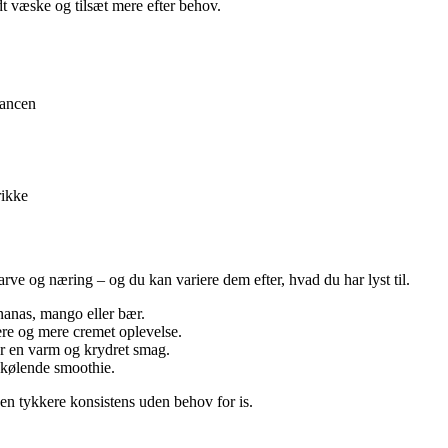
t væske og tilsæt mere efter behov.
lancen
rikke
rve og næring – og du kan variere dem efter, hvad du har lyst til.
nanas, mango eller bær.
ere og mere cremet oplevelse.
or en varm og krydret smag.
 kølende smoothie.
g en tykkere konsistens uden behov for is.