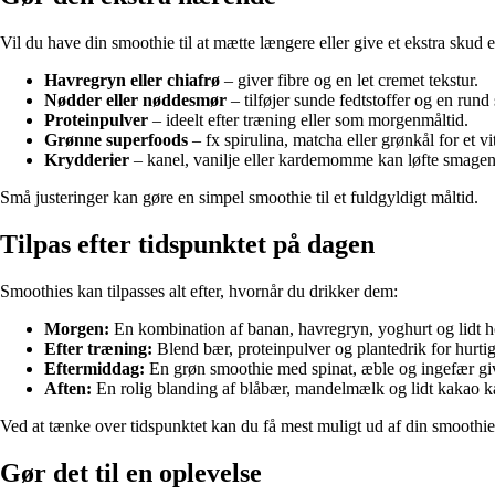
Vil du have din smoothie til at mætte længere eller give et ekstra skud e
Havregryn eller chiafrø
– giver fibre og en let cremet tekstur.
Nødder eller nøddesmør
– tilføjer sunde fedtstoffer og en rund
Proteinpulver
– ideelt efter træning eller som morgenmåltid.
Grønne superfoods
– fx spirulina, matcha eller grønkål for et v
Krydderier
– kanel, vanilje eller kardemomme kan løfte smage
Små justeringer kan gøre en simpel smoothie til et fuldgyldigt måltid.
Tilpas efter tidspunktet på dagen
Smoothies kan tilpasses alt efter, hvornår du drikker dem:
Morgen:
En kombination af banan, havregryn, yoghurt og lidt h
Efter træning:
Blend bær, proteinpulver og plantedrik for hurtig 
Eftermiddag:
En grøn smoothie med spinat, æble og ingefær giv
Aften:
En rolig blanding af blåbær, mandelmælk og lidt kakao k
Ved at tænke over tidspunktet kan du få mest muligt ud af din smooth
Gør det til en oplevelse