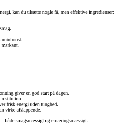
nergi, kan du tilsætte nogle få, men effektive ingredienser:
 smag.
itaminboost.
n markant.
onning giver en god start på dagen.
restitution.
er frisk energi uden tunghed.
an virke afslappende.
ie – både smagsmæssigt og ernæringsmæssigt.