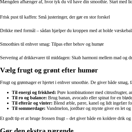
Mængden afhænger af, hvor tyk du vil have din smoothie. Start med lid
Frisk pust til kaffen: Små justeringer, der gør en stor forskel
Drikke med formål – sådan hjælper du kroppen med at holde væskeba
Smoothies til enhver smag: Tilpas efter behov og humør
Servering af drikkevarer til middagen: Skab harmoni mellem mad og d
Vælg frugt og grønt efter humør
Frugt og grøntsager er hjertet i enhver smoothie. De giver både smag, fa
Til energi og friskhed:
Prøv kombinationer med citrusfrugter, a
Til ro og balance:
Brug banan, avocado eller spinat for en blød
Til efterår og vinter:
Blend æble, pære, kanel og lidt ingefær f
Til sommerdage:
Vandmelon, jordbær og mynte giver en let og
Et godt tip er at bruge frossen frugt – det giver både en koldere drik o
Gør den ekstra nærende