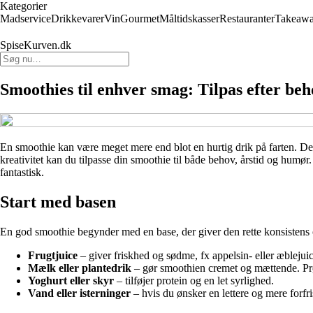
Kategorier
Madservice
Drikkevarer
Vin
Gourmet
Måltidskasser
Restauranter
Takeaw
SpiseKurven.dk
Smoothies til enhver smag: Tilpas efter be
En smoothie kan være meget mere end blot en hurtig drik på farten. Den
kreativitet kan du tilpasse din smoothie til både behov, årstid og humø
fantastisk.
Start med basen
En god smoothie begynder med en base, der giver den rette konsistens 
Frugtjuice
– giver friskhed og sødme, fx appelsin- eller æblejuic
Mælk eller plantedrik
– gør smoothien cremet og mættende. Prø
Yoghurt eller skyr
– tilføjer protein og en let syrlighed.
Vand eller isterninger
– hvis du ønsker en lettere og mere forfr