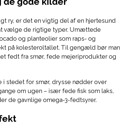
g de gode kilder
gt ry, er det en vigtig del af en hjertesund
 at vælge de rigtige typer. Umættede
avocado og planteolier som raps- og
fekt på kolesteroltallet. Til gengæld bør man
t fedt fra smør, fede mejeriprodukter og
ie i stedet for smør, drysse nødder over
r gange om ugen – især fede fisk som laks,
der de gavnlige omega-3-fedtsyrer.
ffekt