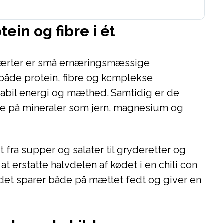
ein og fibre i ét
g ærter er små ernæringsmæssige
 både protein, fibre og komplekse
tabil energi og mæthed. Samtidig er de
rige på mineraler som jern, magnesium og
 fra supper og salater til gryderetter og
t erstatte halvdelen af kødet i en chili con
et sparer både på mættet fedt og giver en