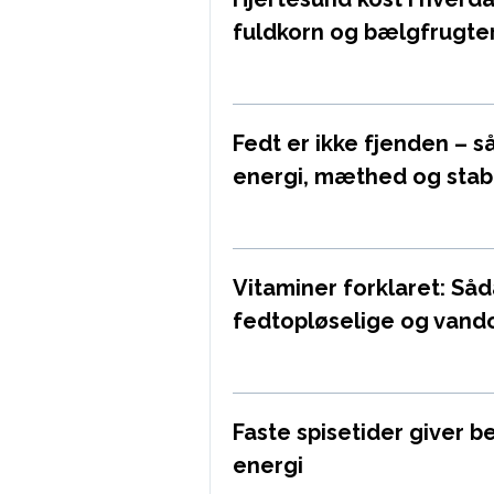
fuldkorn og bælgfrugt
Fedt er ikke fjenden – 
energi, mæthed og stabi
Vitaminer forklaret: Såd
fedtopløselige og vando
Faste spisetider giver b
energi