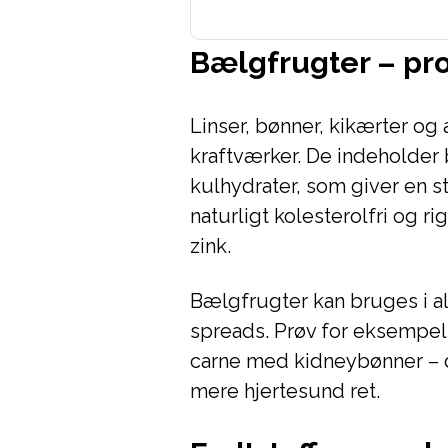
Bælgfrugter – prot
Linser, bønner, kikærter o
kraftværker. De indeholder
kulhydrater, som giver en s
naturligt kolesterolfri og 
zink.
Bælgfrugter kan bruges i alt
spreads. Prøv for eksempel a
carne med kidneybønner – d
mere hjertesund ret.