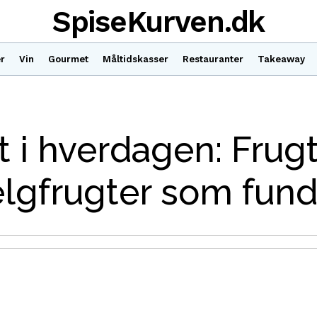
SpiseKurven.dk
r
Vin
Gourmet
Måltidskasser
Restauranter
Takeaway
 i hverdagen: Frugt
ælgfrugter som fun