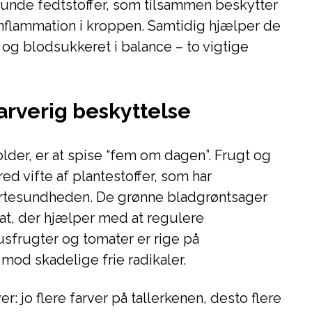
 sunde fedtstoffer, som tilsammen beskytter
nflammation i kroppen. Samtidig hjælper de
og blodsukkeret i balance – to vigtige
farverig beskyttelse
older, er at spise “fem om dagen”. Frugt og
ed vifte af plantestoffer, som har
ertesundheden. De grønne bladgrøntsager
at, der hjælper med at regulere
usfrugter og tomater er rige på
 mod skadelige frie radikaler.
ver: jo flere farver på tallerkenen, desto flere