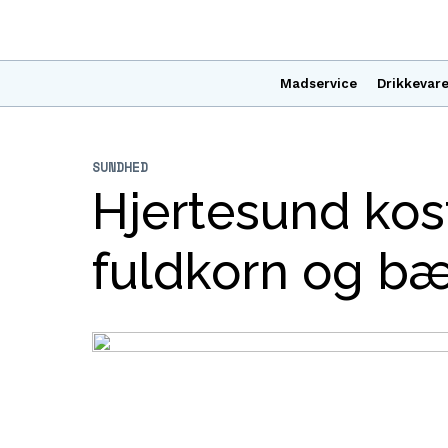
Madservice
Drikkevare
SUNDHED
Hjertesund kost
fuldkorn og b