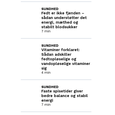
SUNDHED
Fedt er ikke fjenden –
sådan understøtter det
energi, mæthed og
stabilt blodsukker
7 min
SUNDHED
Vitaminer forklaret:
Sådan adskiller
fedtopløselige og
vandopløselige vitaminer
sig
4 min
SUNDHED
Faste spisetider giver
bedre balance og stabil
energi
7 min