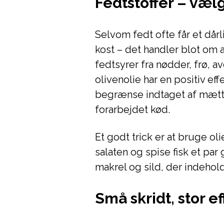
Fedtstoffer – væl
Selvom fedt ofte får et dårli
kost – det handler blot om
fedtsyrer fra nødder, frø, 
olivenolie har en positiv ef
begrænse indtaget af mætte
forarbejdet kød.
Et godt trick er at bruge ol
salaten og spise fisk et pa
makrel og sild, der indehol
Små skridt, stor e