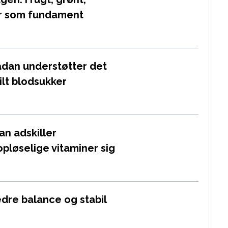
er som fundament
sådan understøtter det
lt blodsukker
an adskiller
pløselige vitaminer sig
edre balance og stabil