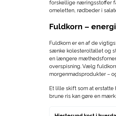
forskellige næringsstoffer få
omeletten, rødbeder i sal
Fuldkorn – energi
Fuldkorn er en af de vigtigs
sænke kolesteroltallet og s
en længere mæthedsfornem
overspisning. Vælg fuldkorns
morgenmadsprodukter – og t
Et lille skift som at erstat
brune ris kan gøre en mærkb
Hjertesund kost i hverda