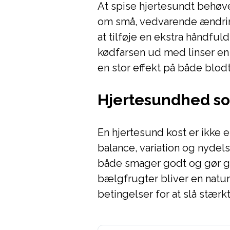
At spise hjertesundt behøve
om små, vedvarende ændring
at tilføje en ekstra håndfuld
kødfarsen ud med linser en
en stor effekt på både blod
Hjertesundhed som
En hjertesund kost er ikke e
balance, variation og nyde
både smager godt og gør go
bælgfrugter bliver en natur
betingelser for at slå stærk