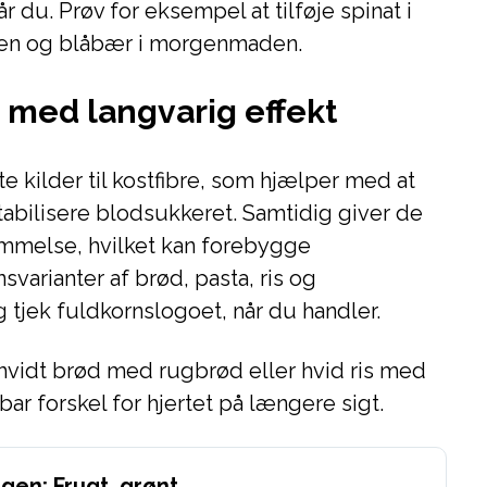
r du. Prøv for eksempel at tilføje spinat i
aten og blåbær i morgenmaden.
 med langvarig effekt
te kilder til kostfibre, som hjælper med at
tabilisere blodsukkeret. Samtidig giver de
melse, hvilket kan forebygge
varianter af brød, pasta, ris og
jek fuldkornslogoet, når du handler.
te hvidt brød med rugbrød eller hvid ris med
ar forskel for hjertet på længere sigt.
gen: Frugt, grønt,