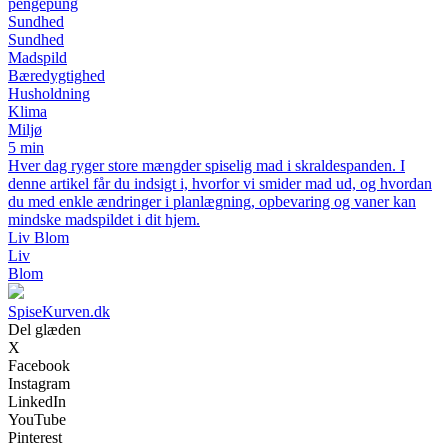
pengepung
Sundhed
Sundhed
Madspild
Bæredygtighed
Husholdning
Klima
Miljø
5 min
Hver dag ryger store mængder spiselig mad i skraldespanden. I
denne artikel får du indsigt i, hvorfor vi smider mad ud, og hvordan
du med enkle ændringer i planlægning, opbevaring og vaner kan
mindske madspildet i dit hjem.
Liv Blom
Liv
Blom
SpiseKurven.dk
Del glæden
X
Facebook
Instagram
LinkedIn
YouTube
Pinterest