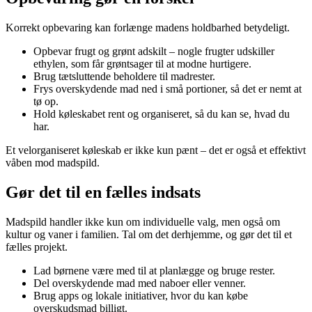
Korrekt opbevaring kan forlænge madens holdbarhed betydeligt.
Opbevar frugt og grønt adskilt – nogle frugter udskiller
ethylen, som får grøntsager til at modne hurtigere.
Brug tætsluttende beholdere til madrester.
Frys overskydende mad ned i små portioner, så det er nemt at
tø op.
Hold køleskabet rent og organiseret, så du kan se, hvad du
har.
Et velorganiseret køleskab er ikke kun pænt – det er også et effektivt
våben mod madspild.
Gør det til en fælles indsats
Madspild handler ikke kun om individuelle valg, men også om
kultur og vaner i familien. Tal om det derhjemme, og gør det til et
fælles projekt.
Lad børnene være med til at planlægge og bruge rester.
Del overskydende mad med naboer eller venner.
Brug apps og lokale initiativer, hvor du kan købe
overskudsmad billigt.