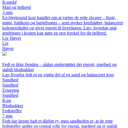
Kostråd
Mad og helbred
3 min
En hjertesund kost handler om at vælge de rette råvarer – frugt,
grønt, fuldkorn og bælgfrugter – som styrker kredsløbet, balancerer
kolesteroltallet og giver energi til hverdagen. Læs, hvordan små
ændringer i kosten kan gøre en stor forskel for dit helbred.
Liv Høyer
Liv
Høyer
Fedt er ikke fjenden – sådan understøtter det energi, mæthed og
stabilt blodsukker
Lær hvorfor fedt er en vigtig del af en sund og balanceret kost
Sundhed
Sundhed
Ernæring
Sundhed
Kost
Blodsukker
Fedtstoffer
7 min
Fedt har længe haft et dårligt ry, men sandheden er, at de rette
fedtstoffer spiller en central rolle for energi, mæthed og et stabilt