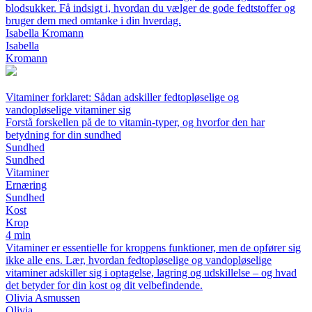
blodsukker. Få indsigt i, hvordan du vælger de gode fedtstoffer og
bruger dem med omtanke i din hverdag.
Isabella Kromann
Isabella
Kromann
Vitaminer forklaret: Sådan adskiller fedtopløselige og
vandopløselige vitaminer sig
Forstå forskellen på de to vitamin-typer, og hvorfor den har
betydning for din sundhed
Sundhed
Sundhed
Vitaminer
Ernæring
Sundhed
Kost
Krop
4 min
Vitaminer er essentielle for kroppens funktioner, men de opfører sig
ikke alle ens. Lær, hvordan fedtopløselige og vandopløselige
vitaminer adskiller sig i optagelse, lagring og udskillelse – og hvad
det betyder for din kost og dit velbefindende.
Olivia Asmussen
Olivia