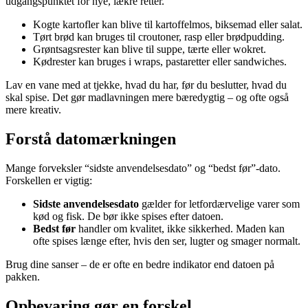
udgangspunktet for nye, lækre retter.
Kogte kartofler kan blive til kartoffelmos, biksemad eller salat.
Tørt brød kan bruges til croutoner, rasp eller brødpudding.
Grøntsagsrester kan blive til suppe, tærte eller wokret.
Kødrester kan bruges i wraps, pastaretter eller sandwiches.
Lav en vane med at tjekke, hvad du har, før du beslutter, hvad du
skal spise. Det gør madlavningen mere bæredygtig – og ofte også
mere kreativ.
Forstå datomærkningen
Mange forveksler “sidste anvendelsesdato” og “bedst før”-dato.
Forskellen er vigtig:
Sidste anvendelsesdato
gælder for letfordærvelige varer som
kød og fisk. De bør ikke spises efter datoen.
Bedst før
handler om kvalitet, ikke sikkerhed. Maden kan
ofte spises længe efter, hvis den ser, lugter og smager normalt.
Brug dine sanser – de er ofte en bedre indikator end datoen på
pakken.
Opbevaring gør en forskel