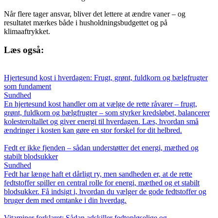
Når flere tager ansvar, bliver det lettere at ændre vaner – og
resultatet mærkes både i husholdningsbudgettet og på
klimaaftrykket.
Læs også:
Hjertesund kost i hverdagen: Frugt, grønt, fuldkorn og bælgfrugter
som fundament
Sundhed
En hjertesund kost handler om at vælge de rette råvarer – frugt,
grønt, fuldkorn og bælgfrugter – som styrker kredsløbet, balancerer
kolesteroltallet og giver energi til hverdagen. Læs, hvordan små
ændringer i kosten kan gøre en stor forskel for dit helbred.
Fedt er ikke fjenden – sådan understøtter det energi, mæthed og
stabilt blodsukker
Sundhed
Fedt har længe haft et dårligt ry, men sandheden er, at de rette
fedtstoffer spiller en central rolle for energi, mæthed og et stabilt
blodsukker. Få indsigt i, hvordan du vælger de gode fedtstoffer og
bruger dem med omtanke i din hverdag.
Vitaminer forklaret: Sådan adskiller fedtopløselige og