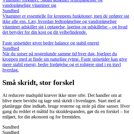
vandopløselige vitaminer sig
Sundhed
Vitaminer er essentielle for kroppens funktioner, men de opfører sig
ikke alle ens. Lær, hvordan fedtopløselige og vandopløselige
vitaminer adskiller sig i optagelse, lagring og udskillelse – og hvad
det betyder for din kost og dit velbefindende.
Faste spisetider giver bedre balance og stabil energi
Sundhed
Når du spiser på nogenlunde samme tid hver dag, hjælper du
kroppen med at finde sin naturlige rytme. Faste spisetider kan give
mere stabil energi, bedre fordøjelse og et roligere sind i en travl
hverdag.
Små skridt, stor forskel
At reducere madspild kræver ikke store ofre. Det handler om at
blive mere bevidst og tage små skridt i hverdagen. Start med at
planlægge dine indkøb, bruge resterne og stole på dine sanser. Hver
gang du redder et måltid fra skraldespanden, gør du en forskel – for
miljøet, for din økonomi og for fremtiden.
Sundhed
Sundhed