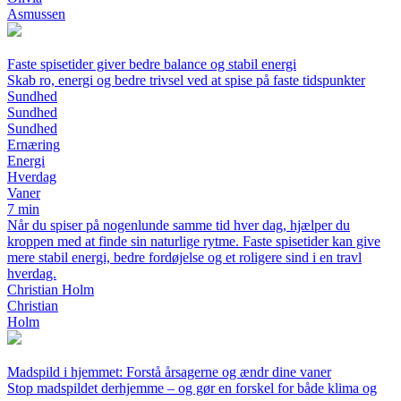
Asmussen
Faste spisetider giver bedre balance og stabil energi
Skab ro, energi og bedre trivsel ved at spise på faste tidspunkter
Sundhed
Sundhed
Sundhed
Ernæring
Energi
Hverdag
Vaner
7 min
Når du spiser på nogenlunde samme tid hver dag, hjælper du
kroppen med at finde sin naturlige rytme. Faste spisetider kan give
mere stabil energi, bedre fordøjelse og et roligere sind i en travl
hverdag.
Christian Holm
Christian
Holm
Madspild i hjemmet: Forstå årsagerne og ændr dine vaner
Stop madspildet derhjemme – og gør en forskel for både klima og