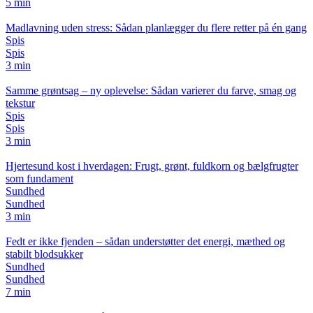
5 min
Madlavning uden stress: Sådan planlægger du flere retter på én gang
Spis
Spis
3 min
Samme grøntsag – ny oplevelse: Sådan varierer du farve, smag og
tekstur
Spis
Spis
3 min
Hjertesund kost i hverdagen: Frugt, grønt, fuldkorn og bælgfrugter
som fundament
Sundhed
Sundhed
3 min
Fedt er ikke fjenden – sådan understøtter det energi, mæthed og
stabilt blodsukker
Sundhed
Sundhed
7 min