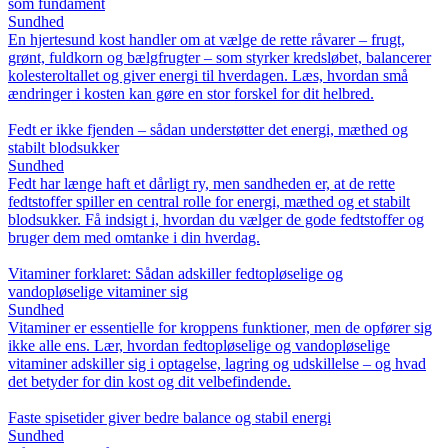
som fundament
Sundhed
En hjertesund kost handler om at vælge de rette råvarer – frugt,
grønt, fuldkorn og bælgfrugter – som styrker kredsløbet, balancerer
kolesteroltallet og giver energi til hverdagen. Læs, hvordan små
ændringer i kosten kan gøre en stor forskel for dit helbred.
Fedt er ikke fjenden – sådan understøtter det energi, mæthed og
stabilt blodsukker
Sundhed
Fedt har længe haft et dårligt ry, men sandheden er, at de rette
fedtstoffer spiller en central rolle for energi, mæthed og et stabilt
blodsukker. Få indsigt i, hvordan du vælger de gode fedtstoffer og
bruger dem med omtanke i din hverdag.
Vitaminer forklaret: Sådan adskiller fedtopløselige og
vandopløselige vitaminer sig
Sundhed
Vitaminer er essentielle for kroppens funktioner, men de opfører sig
ikke alle ens. Lær, hvordan fedtopløselige og vandopløselige
vitaminer adskiller sig i optagelse, lagring og udskillelse – og hvad
det betyder for din kost og dit velbefindende.
Faste spisetider giver bedre balance og stabil energi
Sundhed