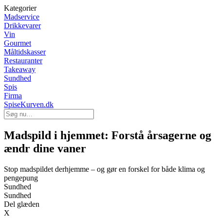
Kategorier
Madservice
Drikkevarer
Vin
Gourmet
Måltidskasser
Restauranter
Takeaway
Sundhed
Spis
Firma
SpiseKurven.dk
Madspild i hjemmet: Forstå årsagerne og
ændr dine vaner
Stop madspildet derhjemme – og gør en forskel for både klima og
pengepung
Sundhed
Sundhed
Del glæden
X