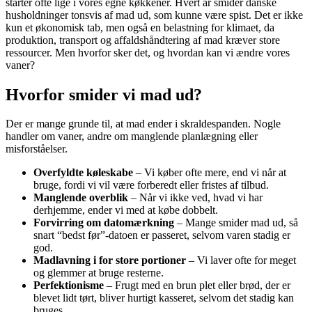
starter ofte lige i vores egne køkkener. Hvert år smider danske
husholdninger tonsvis af mad ud, som kunne være spist. Det er ikke
kun et økonomisk tab, men også en belastning for klimaet, da
produktion, transport og affaldshåndtering af mad kræver store
ressourcer. Men hvorfor sker det, og hvordan kan vi ændre vores
vaner?
Hvorfor smider vi mad ud?
Der er mange grunde til, at mad ender i skraldespanden. Nogle
handler om vaner, andre om manglende planlægning eller
misforståelser.
Overfyldte køleskabe
– Vi køber ofte mere, end vi når at
bruge, fordi vi vil være forberedt eller fristes af tilbud.
Manglende overblik
– Når vi ikke ved, hvad vi har
derhjemme, ender vi med at købe dobbelt.
Forvirring om datomærkning
– Mange smider mad ud, så
snart “bedst før”-datoen er passeret, selvom varen stadig er
god.
Madlavning i for store portioner
– Vi laver ofte for meget
og glemmer at bruge resterne.
Perfektionisme
– Frugt med en brun plet eller brød, der er
blevet lidt tørt, bliver hurtigt kasseret, selvom det stadig kan
bruges.