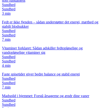
som fundament
Sundhed
Sundhed
3 min
Fedt er ikke fjenden – sådan understøtter det energi, mæthed og
stabilt blodsukker
Sundhed
Sundhed
7 min
Vitaminer forklaret: Sådan adskiller fedtopløselige og
vandopløselige vitaminer sig
Sundhed
Sundhed
4 min
Faste spisetider giver bedre balance og stabil energi
Sundhed
Sundhed
7 min
Madspild i hjemmet: Forstå årsagerne og ændr dine vaner
Sundhed
Sundhed