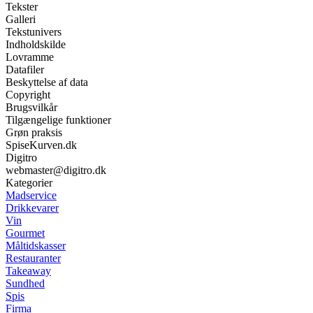
Tekster
Galleri
Tekstunivers
Indholdskilde
Lovramme
Datafiler
Beskyttelse af data
Copyright
Brugsvilkår
Tilgængelige funktioner
Grøn praksis
SpiseKurven.dk
Digitro
webmaster@digitro.dk
Kategorier
Madservice
Drikkevarer
Vin
Gourmet
Måltidskasser
Restauranter
Takeaway
Sundhed
Spis
Firma