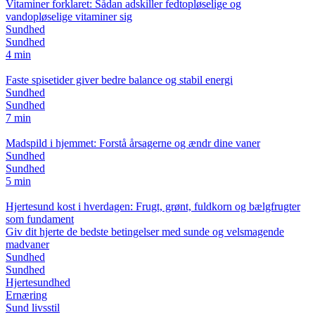
Vitaminer forklaret: Sådan adskiller fedtopløselige og
vandopløselige vitaminer sig
Sundhed
Sundhed
4 min
Faste spisetider giver bedre balance og stabil energi
Sundhed
Sundhed
7 min
Madspild i hjemmet: Forstå årsagerne og ændr dine vaner
Sundhed
Sundhed
5 min
Hjertesund kost i hverdagen: Frugt, grønt, fuldkorn og bælgfrugter
som fundament
Giv dit hjerte de bedste betingelser med sunde og velsmagende
madvaner
Sundhed
Sundhed
Hjertesundhed
Ernæring
Sund livsstil